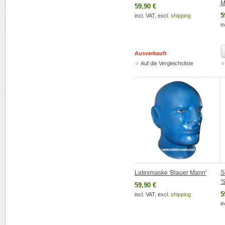
M
59,90 €
5
incl. VAT, excl.
shipping
in
Ausverkauft
Auf die Vergleichsliste
Latexmaske 'Blauer Mann'
S
'
59,90 €
5
incl. VAT, excl.
shipping
in