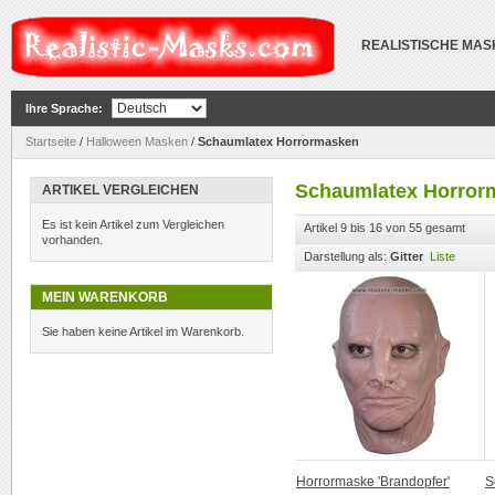
REALISTISCHE MA
Ihre Sprache:
Startseite
/
Halloween Masken
/
Schaumlatex Horrormasken
Schaumlatex Horror
ARTIKEL VERGLEICHEN
Es ist kein Artikel zum Vergleichen
Artikel 9 bis 16 von 55 gesamt
vorhanden.
Darstellung als:
Gitter
Liste
MEIN WARENKORB
Sie haben keine Artikel im Warenkorb.
Horrormaske 'Brandopfer'
S