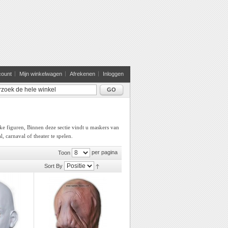
count
Mijn winkelwagen
Afrekenen
Inloggen
GO
ke figuren, Binnen deze sectie vindt u maskers van
 carnaval of theater te spelen.
per pagina
Toon
Sort By