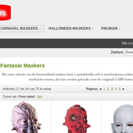
CARNAVAL MASKERS
HALLOWEEN MASKERS
PRUIKEN
Mijn ac
Zoeken
Fantasie Maskers
Met onze selectie van de beroemdheid maskers kunt u gemakkelijk zelf te transformeren politie
mythische wezens, die kan worden gebruikt voor de volgende LARP festival,
Artikelen 17 tot 24 van 75 in totaal
Pagina:
1
2
3
4
5
Tonen als:
Foto-tabel
Lijst