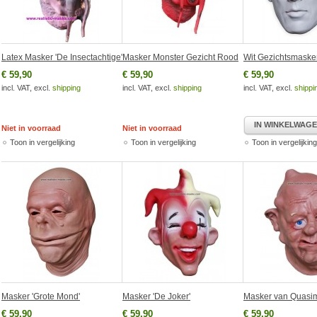
Latex Masker 'De Insectachtige'
Masker Monster Gezicht Rood
Wit Gezichtsmaske
€ 59,90
€ 59,90
€ 59,90
incl. VAT, excl.
shipping
incl. VAT, excl.
shipping
incl. VAT, excl.
shippi
IN WINKELWAG
Niet in voorraad
Niet in voorraad
Toon in vergelijking
Toon in vergelijking
Toon in vergelijking
Masker 'Grote Mond'
Masker 'De Joker'
Masker van Quasi
€ 59,90
€ 59,90
€ 59,90