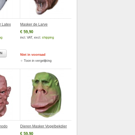
r Latex
Masker de Larve
€ 59,90
ng
incl. VAT, excl.
shipping
EN
Niet in voorraad
Toon in vergelijking
modo
Dieren Masker Vogelbekdier
€ 59,90