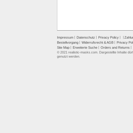
Impressum
Datenschutz
Privacy Policy
Zahlu
Bestellvorgang
Widerrufsrecht & AGB
Privacy Pol
Site Map
Erweiterte Suche
Orders and Returns
© 2021 realistic-masks.com. Dargestellte Inhalte dürf
genutzt werden.