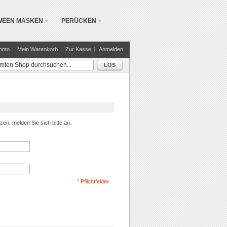
WEEN MASKEN
PERÜCKEN
onto
Mein Warenkorb
Zur Kasse
Anmelden
LOS
en, melden Sie sich bitte an.
* Pflichtfelder